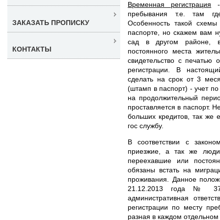
Временная регистрация
- 
пребывания т.е. там гд
ЗАКАЗАТЬ ПРОПИСКУ
Особенность такой схемы
паспорте, но скажем вам н
сад в другом районе, в
КОНТАКТЫ
постоянного места житель
свидетельство с печатью 
регистрации. В настоящ
сделать на срок от 3 мес
(штамп в паспорт) - учет п
на продолжительный перио
проставляется в паспорт. Н
больших кредитов, так же 
гос службу.
В соответствии с законо
приезжие, а так же люд
переехавшие или постоя
обязаны встать на миграц
проживания. Данное полож
21.12.2013 года № 376
административная ответст
регистрации по месту пр
разная в каждом отдельном